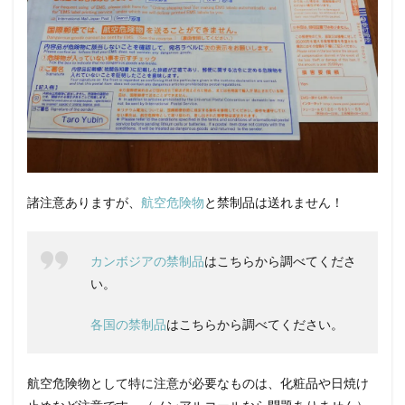
い！
4
2019
年4
月23
日
追記
諸注意ありますが、
航空危険物
と禁制品は送れません！
カンボジアの禁制品
はこちらから調べてくださ
い。
各国の禁制品
はこちらから調べてください。
航空危険物として特に注意が必要なものは、化粧品や日焼け