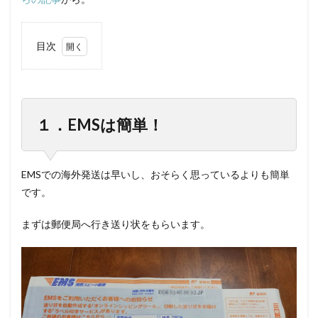
目次
1
日本
から
カン
ボジ
１．EMSは簡単！
アへ
EMS
を送
って
EMSでの海外発送は早いし、おそらく思っているよりも簡単
みた
です。
2
１．
まずは郵便局へ行き送り状をもらいます。
EMS
は簡
単！
3
２．
EMS
は早