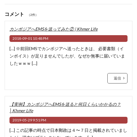
コメント
（2件）
カンボジアへEMSを送ってみた② | Khmer Life
2018-09-01 10:48 PM
[…] ※前回EMSでカンボジアへ送ったときは、 必要書類（イ
ンボイス）が足りませんでしたが、なぜか無事に届いていま
したｗｗｗ […]
返信
【実例】カンボジアへEMSを送ると何日くらいかかるの？
│Khmer Life
2019-05-29 9:51 PM
[…] この記事の時点で日本郵政は４〜７日と掲載されていまし