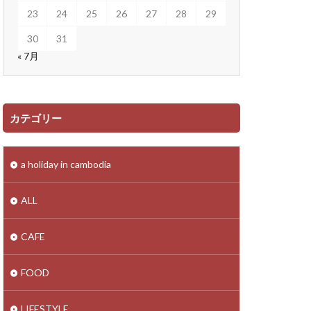
23
24
25
26
27
28
29
30
31
« 7月
カテゴリー
a holiday in cambodia
ALL
CAFE
FOOD
LIFESTYLE