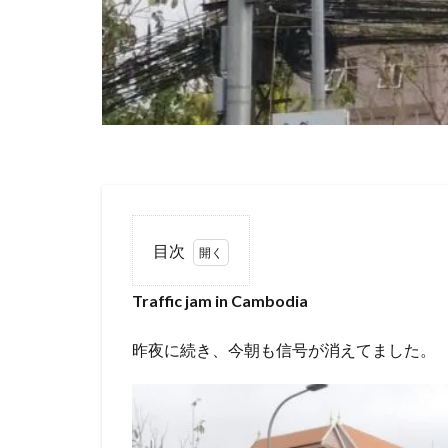
目次
1
Traffic jam in Cambodia
Traffic
jam in
Cambodia
昨夜に続き、今朝も信号が消えてました。