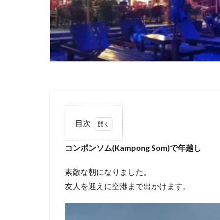
目次
1
コン
コンポンソム(Kampong Som)で年越し
ポンソム
(Kampong
Som)で年
素敵な朝になりました。
越し
友人を迎えに空港まで出かけます。
1.1
コ
ンポンソ
ム