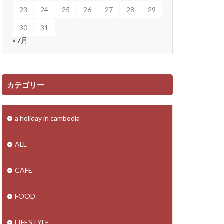
23
24
25
26
27
28
29
30
31
« 7月
カテゴリー
a holiday in cambodia
ALL
CAFE
FOOD
LIFESTYLE